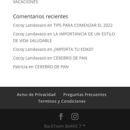
VACACIONES
Comentarios recientes
Cocoy Landavazo
en
TIPS PARA COMENZAR EL 2022
Cocoy Landavazo
en
LA IMPORTANCIA DE UN ESTILO
DE VIDA SALUDABLE
Cocoy Landavazo
en
¿IMPORTA TU EDAD?
Cocoy Landavazo
en
CEREBRO DE PAN
Patricia
en
CEREBRO DE PAN
Aviso de Privacidad
Preguntas Frecuentes
Terminos y Condiciones
BackTeam BARRE 7 ™️